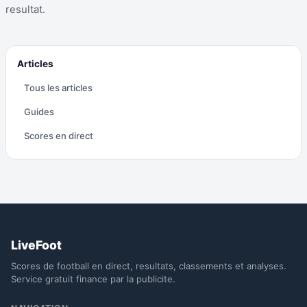
resultat.
Articles
Tous les articles
Guides
Scores en direct
LiveFoot
Scores de football en direct, resultats, classements et analyses.
Service gratuit finance par la publicite.